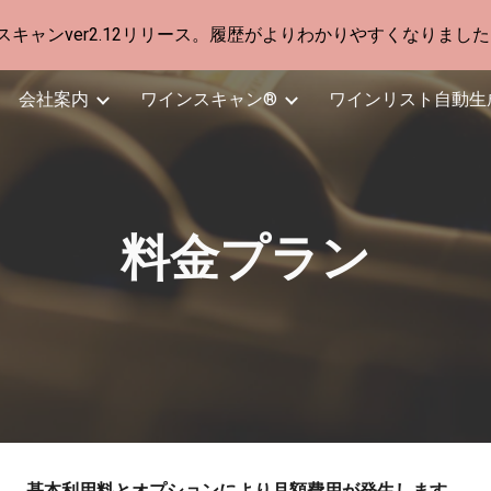
 ワインスキャンver2.12リリース。履歴がよりわかりやすくなりました
ip to main content
Skip to navigat
会社案内
ワインスキャン®︎
ワインリスト自動生
料金プラン
基本利用料とオプションにより月額費用が発生します。